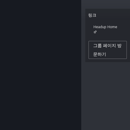
“German based video game company,
링크
home of lovely crazy peeps that publish
and develop indie games. Voted "Best
Headup Home
Publisher" at German Developer Awards
2012, 2013, 2017 and 2019. TBC!”
그룹 페이지 방
28,066
문하기
제작자 팔로워
0
게시된 평가