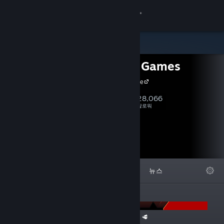
로그인
상점
Headup Games
커뮤니티
Headup Home
정보
28,066
팔로우
팔로워
지원
언어 변경
특집
목록
자세히
뉴스
Steam 모바일 앱 다운로드
공지
PC 웹사이트 보기
The Super Meat Boy Franchise Sale is back! 🥩