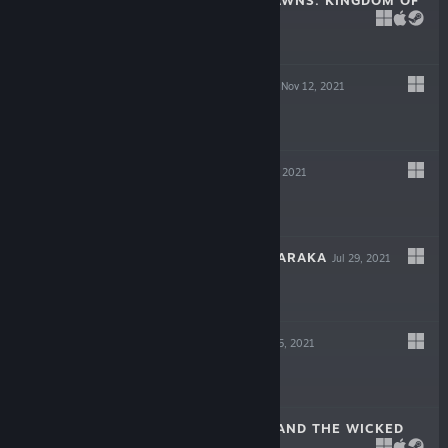
DECEIT
May 6, 2022
$19.99
GIGAPOCALYPSE
Nov 12, 2021
$9.99
INDUSTRIA
Sep 30, 2021
$19.99
ESCAPE FROM NARAKA
Jul 29, 2021
$14.99
LOST AT SEA
Jul 15, 2021
$14.99
SCARLET HOOD AND THE WICKED
WOOD
Apr 8, 2021