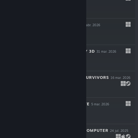
$24.99
CAUSAL LOOP
23 abr. 2026
$19.99
SUPER MEAT BOY 3D
31 mar. 2026
$24.99
ROYAL REVOLT SURVIVORS
16 mar. 2026
$9.99
TWIGGLE'S GROVE
5 mar. 2026
$4.99
LOOK MUM NO COMPUTER
24 jul. 2025