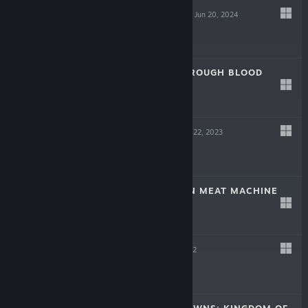
SCREW DRIVERS
Jun 20, 2024
Free
LAIKA: AGED THROUGH BLOOD
Oct 19, 2023
$19.99
TINKERTOWN
Jun 22, 2023
$16.99
DR. FETUS' MEAN MEAT MACHINE
Jun 22, 2023
$9.99
HELL PIE
Jul 21, 2022
$24.99
CROWNS AND PAWNS: KINGDOM OF