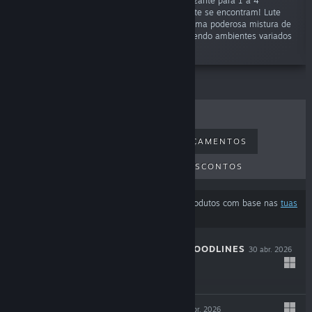
"Libere o caos em um jogo cooperativo eletrizante para 1 a 4
jogadores, onde sobrevivência e ação roguelite se encontram! Lute
contra hordas de inimigos implacáveis com uma poderosa mistura de
combate corpo a corpo e à distância, percorrendo ambientes variados
e dinâmicos."
MAIS VENDIDOS
NOVOS LANÇAMENTOS
PRÓXIMOS LANÇAMENTOS
DESCONTOS
Os resultados podem estar a excluir alguns produtos com base nas
tuas
preferências de conteúdo ou idioma
THE COMA 3: BLOODLINES
30 abr. 2026
-25%
$14.99
$11.24
INDUSTRIA 2
29 abr. 2026