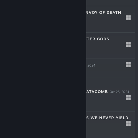
SOULSLINGER: ENVOY OF DEATH
Apr 17, 2025
$19.99
INAYAH - LIFE AFTER GODS
Mar 27, 2025
-50%
$15.99
$7.99
SYMPHONIA
Dec 5, 2024
$19.99
THE COMA 2B: CATACOMB
Oct 25, 2024
-60%
$14.99
$5.99
AERIAL_KNIGHT'S WE NEVER YIELD
Jul 16, 2024
$14.99