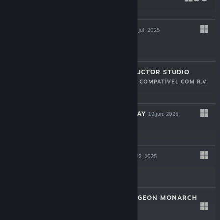
$14.99
HYPERSPACED
22 jul. 2025
$16.99
BRIDGE CONSTRUCTOR STUDIO
COMPATÍVEL COM R.V.
17 jul. 2025
$11.99
VESSELS OF DECAY
19 jun. 2025
$17.99
BLOODSHED
May 22, 2025
$12.99
VAMBRACE: DUNGEON MONARCH
May 8, 2025
$14.99