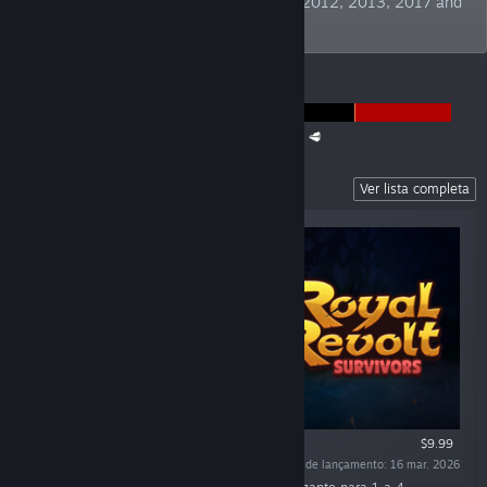
Publisher" at German Developer Awards 2012, 2013, 2017 and
2019. TBC!
ANÚNCIOS
The Super Meat Boy Franchise Sale is back! 🥩
Recent Releases
Ver lista completa
$9.99
Data de lançamento: 16 mar. 2026