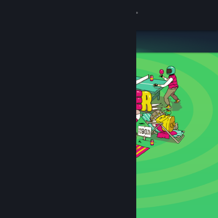
Вписване
Магазин
Общност
Относно
Поддръжка
Смяна на езика
Сдобийте се с мобилното Steam приложение
Преглед на сайта за настолни компютри