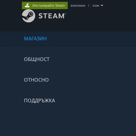
Инсталирайте Steam
вписване
|
език
МАГАЗИН
ОБЩНОСТ
ОТНОСНО
ПОДДРЪЖКА