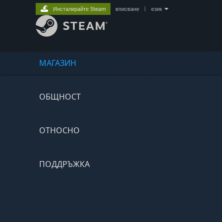
Инсталирайте Steam
вписване
|
език
МАГАЗИН
ОБЩНОСТ
ОТНОСНО
ПОДДРЪЖКА