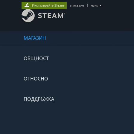
Инсталирайте Steam
вписване
|
език
МАГАЗИН
ОБЩНОСТ
ОТНОСНО
ПОДДРЪЖКА