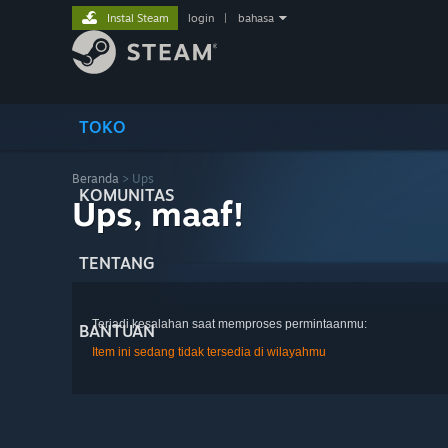
Instal Steam
login
|
bahasa
TOKO
Beranda
> Ups
KOMUNITAS
Ups, maaf!
TENTANG
Terjadi kesalahan saat memproses permintaanmu:
BANTUAN
Item ini sedang tidak tersedia di wilayahmu