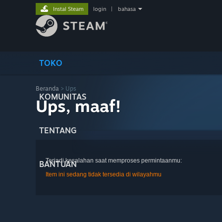
Instal Steam
login
|
bahasa
TOKO
Beranda
> Ups
KOMUNITAS
Ups, maaf!
TENTANG
Terjadi kesalahan saat memproses permintaanmu:
BANTUAN
Item ini sedang tidak tersedia di wilayahmu