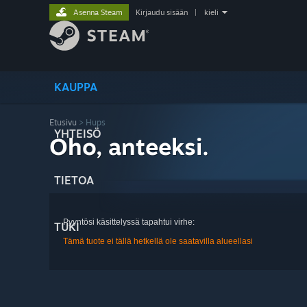
Asenna Steam
Kirjaudu sisään
|
kieli
KAUPPA
Etusivu
> Hups
YHTEISÖ
Oho, anteeksi.
TIETOA
Pyyntösi käsittelyssä tapahtui virhe:
TUKI
Tämä tuote ei tällä hetkellä ole saatavilla alueellasi