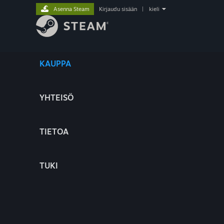
Asenna Steam
Kirjaudu sisään
|
kieli
KAUPPA
YHTEISÖ
TIETOA
TUKI