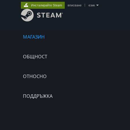
Инсталирайте Steam
вписване
|
език
МАГАЗИН
ОБЩНОСТ
ОТНОСНО
ПОДДРЪЖКА