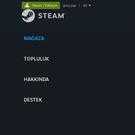
Steam'i Yükleyin
giriş yap
|
dil
MAĞAZA
TOPLULUK
HAKKINDA
DESTEK