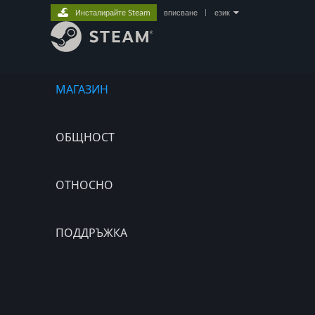
Инсталирайте Steam
вписване
|
език
МАГАЗИН
ОБЩНОСТ
ОТНОСНО
ПОДДРЪЖКА