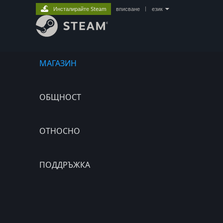
Инсталирайте Steam
вписване
|
език
МАГАЗИН
ОБЩНОСТ
ОТНОСНО
ПОДДРЪЖКА