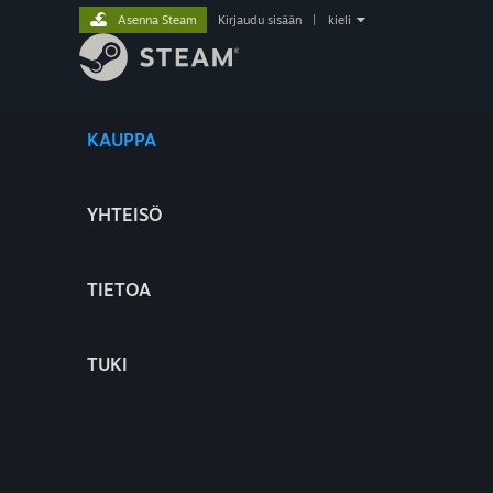
Asenna Steam
Kirjaudu sisään
|
kieli
KAUPPA
YHTEISÖ
TIETOA
TUKI