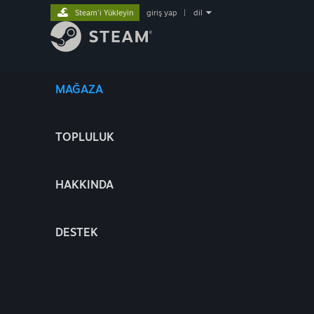
Steam'i Yükleyin
giriş yap
|
dil
MAĞAZA
TOPLULUK
HAKKINDA
DESTEK