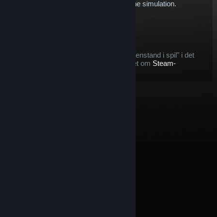
expand our Touring Car offering within the simulation.
$5.76
Læg i kurv
Efter du køber denne genstand:
denne genstand betragtes som en "genstand i spil" i det
tilfælde, at du vil gøre brug af tilbuddet om
Steam-
refundering
© Valve Corporation. Alle rettigheder forbeholdes. Alle
varemærker tilhører deres respektive indehavere i USA
og andre lande.
Fortrolighedspolitik
|
Juridisk
|
Tilgængelighed
|
Steam-abonnentaftale
|
Refunderinger
|
Cookies