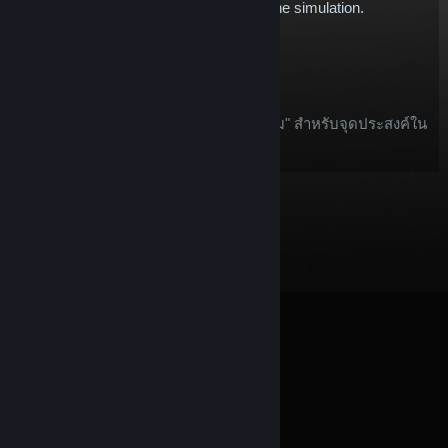
expand our Touring Car offering within the simulation.
$5.77
หยิบใส่รถเข็น
หลังจากสั่งซื้อ ไอเท็มนี้:
ไอเท็มนี้ถูกพิจารณาเป็น "ไอเท็มในเกม" สำหรับจุดประสงค์ใน
ข้อเสนอ
การขอคืนเงินบน Steam
© Valve Corporation สงวนลิขสิทธิ์ เครื่องหมายการค้า
ทั้งหมดเป็นทรัพย์สินของเจ้าของที่เกี่ยวข้องในสหรัฐอเมริกา
และประเทศอื่น
นโยบายความเป็นส่วนตัว
|
กฎหมาย
|
การช่วยการเข้าถึง
|
ข้อตกลงการสมัครสมาชิกของ
Steam
|
การคืนเงิน
|
คุกกี้