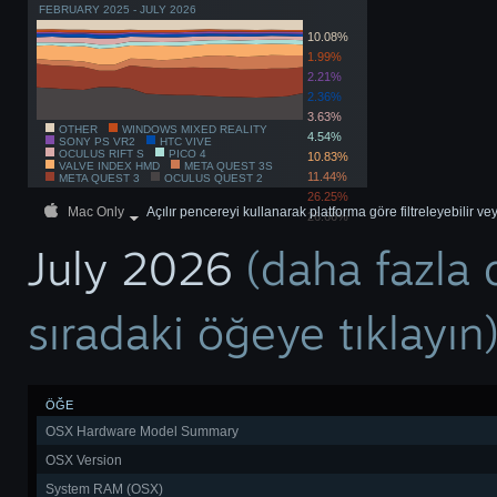
FEBRUARY 2025 - JULY 2026
10.08%
1.99%
2.21%
2.36%
3.63%
OTHER
WINDOWS MIXED REALITY
4.54%
SONY PS VR2
HTC VIVE
OCULUS RIFT S
PICO 4
10.83%
VALVE INDEX HMD
META QUEST 3S
11.44%
META QUEST 3
OCULUS QUEST 2
26.25%
Mac Only
Açılır pencereyi kullanarak platforma göre filtreleyebilir vey
26.66%
July 2026
(daha fazla 
sıradaki öğeye tıklayın
ÖĞE
OSX Hardware Model Summary
OSX Version
System RAM (OSX)