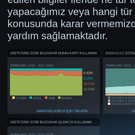
yapacağımız veya hangi tür
konusunda karar vermemizde
yardım sağlamaktadır.
ÜRETİCİSİNE GÖRE BİLGİSAYAR EKRAN KARTI KULLANIMI
DX10/11/12 SİSTE
FEBRUARY 2025 - JULY 2026
FEBRUARY 2025 - 
0.41%
8.16%
18.71%
72.72%
OTHER
INTEL
AMD
NVIDIA
DX12GPU & WIN
DX11GPU & VIST
DX10/11/12GPU &
DAHA FAZLA BİLGİ İÇİN TIKLAYIN
D
ÜRETİCİSİNE GÖRE BİLGİSAYAR İŞLEMCİSİ KULLANIMI
FEBRUARY 2025 - JULY 2026