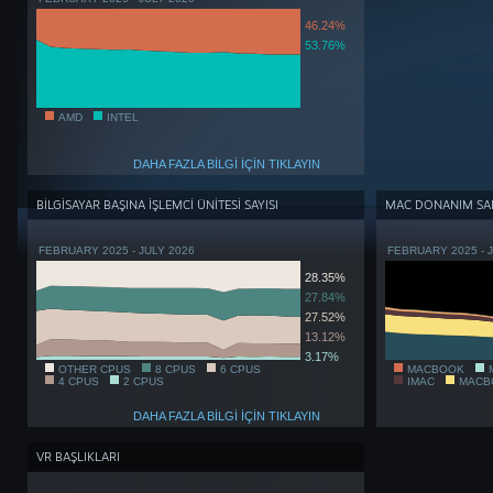
46.24%
53.76%
AMD
INTEL
DAHA FAZLA BİLGİ İÇİN TIKLAYIN
BİLGİSAYAR BAŞINA İŞLEMCİ ÜNİTESİ SAYISI
MAC DONANIM SAH
FEBRUARY 2025 - JULY 2026
FEBRUARY 2025 - 
28.35%
27.84%
27.52%
13.12%
3.17%
OTHER CPUS
8 CPUS
6 CPUS
MACBOOK
4 CPUS
2 CPUS
IMAC
MACB
DAHA FAZLA BİLGİ İÇİN TIKLAYIN
VR BAŞLIKLARI