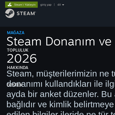
Steam'i Yükleyin
giriş yap
|
dil
MAĞAZA
Steam Donanım ve Y
TOPLULUK
2026
HAKKINDA
Steam, müşterilerimizin ne tü
donanımı kullandıkları ile il
DESTEK
ayda bir anket düzenler. Bu 
bağlıdır ve kimlik belirtmeye
edilen bilgiler ileride ne tür 