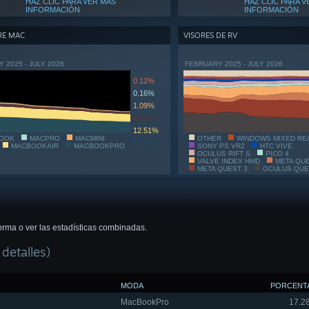
HAZ CLIC PARA VER MÁS
HAZ CLIC PARA V
INFORMACIÓN
INFORMACIÓN
E MAC
VISORES DE RV
 2025 - JULY 2026
FEBRUARY 2025 - JULY 2026
0.12%
0.16%
1.09%
3.04%
12.51%
OOK
MACPRO
MACMINI
OTHER
WINDOWS MIXED RE
17.29%
MACBOOKAIR
MACBOOKPRO
SONY PS VR2
HTC VIVE
OCULUS RIFT S
PICO 4
VALVE INDEX HMD
META QU
META QUEST 3
OCULUS QUE
forma o ver las estadísticas combinadas.
 detalles)
MODA
PORCENT
MacBookPro
17.2