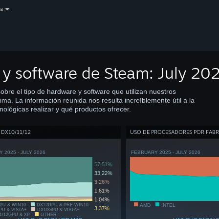
a
 y software de Steam: July 20
bre el tipo de hardware y software que utilizan nuestros
ima. La información reunida nos resulta increíblemente útil a la
nológicas realizar y qué productos ofrecer.
 DX10/11/12
USO DE PROCESADORES POR FABR
 2025 - JULY 2026
FEBRUARY 2025 - JULY 2026
57.51%
33.22%
3.26%
1.61%
1.04%
PU & WIN10
DX12GPU & PRE-WIN10
AMD
INTEL
3.37%
PU & VISTA+
DX10GPU & VISTA+
1/12GPU & XP
OTHER