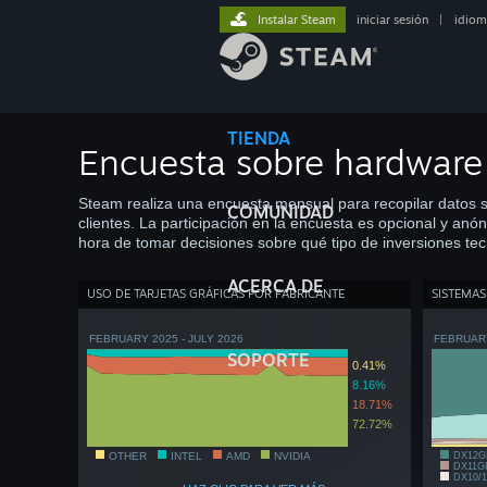
Instalar Steam
iniciar sesión
|
idiom
TIENDA
Encuesta sobre hardware
Steam realiza una encuesta mensual para recopilar datos so
COMUNIDAD
clientes. La participación en la encuesta es opcional y anón
hora de tomar decisiones sobre qué tipo de inversiones tec
ACERCA DE
USO DE TARJETAS GRÁFICAS POR FABRICANTE
SISTEMAS
FEBRUARY 2025 - JULY 2026
FEBRUARY
SOPORTE
0.41%
8.16%
18.71%
72.72%
OTHER
INTEL
AMD
NVIDIA
DX12G
DX11G
DX10/1