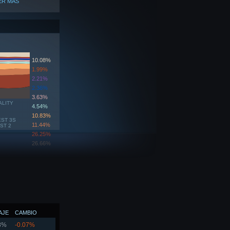
ER MÁS
10.08%
1.99%
2.21%
2.36%
3.63%
ALITY
4.54%
10.83%
EST 3S
11.44%
ST 2
26.25%
26.66%
AJE
CAMBIO
8%
-0.07%