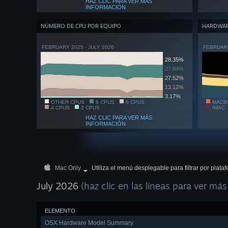
HAZ CLIC PARA VER MÁS
INFORMACIÓN
NÚMERO DE CPU POR EQUIPO
HARDWAR
FEBRUARY 2025 - JULY 2026
FEBRUARY
28.35%
27.84%
27.52%
13.12%
3.17%
OTHER CPUS
8 CPUS
6 CPUS
MACB
4 CPUS
2 CPUS
IMAC
HAZ CLIC PARA VER MÁS
INFORMACIÓN
Mac Only
Utiliza el menú desplegable para filtrar por plata
July 2026
(haz clic en las líneas para ver más
ELEMENTO
OSX Hardware Model Summary