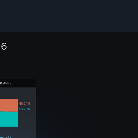
26
ICANTE
46.24%
53.76%