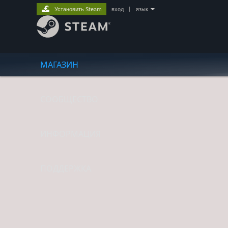
Установить Steam
вход
|
язык
МАГАЗИН
СООБЩЕСТВО
ИНФОРМАЦИЯ
ПОДДЕРЖКА