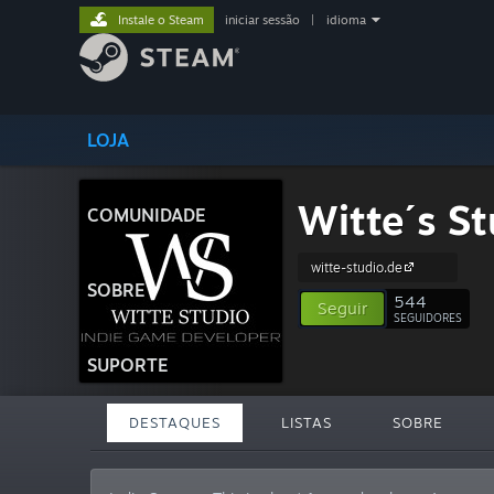
Instale o Steam
iniciar sessão
|
idioma
LOJA
Witte´s St
COMUNIDADE
witte-studio.de
SOBRE
544
Seguir
SEGUIDORES
SUPORTE
DESTAQUES
LISTAS
SOBRE