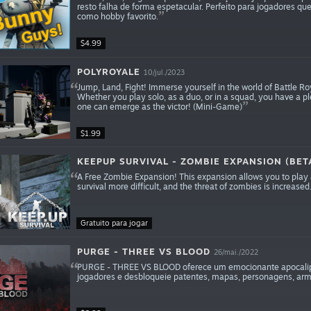
resto falha de forma espetacular. Perfeito para jogadores q
como hobby favorito.
$4.99
POLYROYALE
10/jul./2023
Jump, Land, Fight! Immerse yourself in the world of Battle 
Whether you play solo, as a duo, or in a squad, you have a pl
one can emerge as the victor! (Mini-Game)
$1.99
KEEPUP SURVIVAL - ZOMBIE EXPANSION (BET
A Free Zombie Expansion! This expansion allows you to play 
survival more difficult, and the threat of zombies is increased
Gratuito para jogar
PURGE - THREE VS BLOOD
26/mai./2022
PURGE - THREE VS BLOOD oferece um emocionante apocalips
jogadores e desbloqueie patentes, mapas, personagens, arm