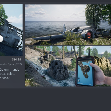
$14.99
mento: 5/mar./2024
ação em mundo
rua, colete
eriosa."