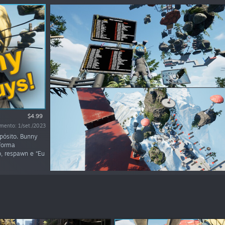
$4.99
mento: 1/set./2023
opósito. Bunny
forma
o, respawn e “Eu