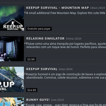
KEEPUP SURVIVAL - MOUNTAIN MAP
18/out./2024
A small additional Free Mountain Map. Explore this cute little
Gratuito para jogar
RELAXING SIMULATOR
24/mai./2024
Flutue como uma alma tranquila por lugares pacíficos, ajus
relaxantes com um toque leve de humor. Perfeito para relax
$3.99
KEEPUP SURVIVAL
5/mar./2024
KeepUp Survival é um jogo de construção de bases e expl
abandonado. Construa, colete recursos, sobreviva e crie sua 
$14.99
BUNNY GUYS!
1/set./2023
Escale, caia, xingue… quer dizer, renasça e finja que foi de