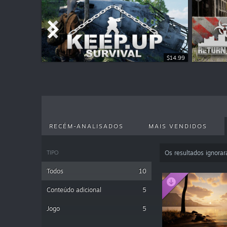
$14.99
$6.99
$6.99
RECÉM-ANALISADOS
MAIS VENDIDOS
TIPO
Os resultados ignora
Todos
10
Conteúdo adicional
5
Jogo
5