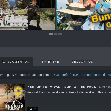
Gratuito para jogar
$1.99
Gratui
LANÇAMENTOS
EM BREVE
DESCONTOS
ram alguns produtos de acordo com
as suas preferências de conteúdo ou idiom
KEEPUP SURVIVAL - SUPPORTER PACK
26/set./20
Support the solo developer of KeepUp Survival with this opt
$4.99