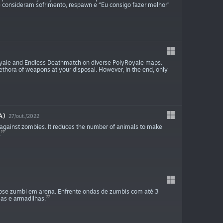
ue consideram sofrimento, respawn e “Eu consigo fazer melhor”
Royale and Endless Deathmatch on diverse PolyRoyale maps.
ethora of weapons at your disposal. However, in the end, only
A)
27/out./2022
against zombies. It reduces the number of animals to make
.
e zumbi em arena. Enfrente ondas de zumbis com até 3
as e armadilhas.