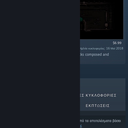
$6.99
Ημ/νία κυκλοφορίας: 16 Μαϊ 2018
«The STAY Original Soundtrack features 10 tracks composed and
recorded by Kai Engel.»
ΚΟΡΥΦΑΊΑ ΣΕ ΠΩΛΉΣΕΙΣ
ΝΈΕΣ ΚΥΚΛΟΦΟΡΊΕΣ
ΕΠΕΡΧΌΜΕΝΕΣ ΚΥΚΛΟΦΟΡΊΕΣ
ΕΚΠΤΏΣΕΙΣ
Ορισμένα προϊόντα μπορεί να έχουν εξαιρεθεί από τα αποτελέσματα βάσει
των
προτιμήσεων περιεχομένου και γλώσσας σας