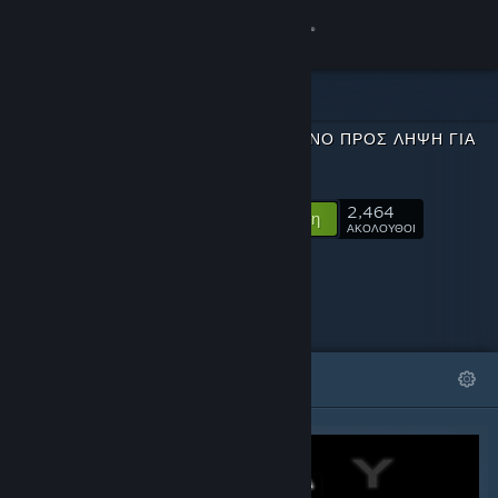
Σύνδεση
Κατάστημα
ΠΕΡΙΕΧΌΜΕΝΟ ΠΡΟΣ ΛΉΨΗ ΓΙΑ
Κοινότητα
STAY
2,464
Σχετικά
Ακολούθηση
ΑΚΟΛΟΥΘΟΙ
Υποστήριξη
Αλλαγή γλώσσας
ΠΡΟΒΑΛΛΌΜΕΝΑ
ΛΊΣΤΕΣ
Αποκτήστε την εφαρμογή Steam για κινητές συσκευές
Προβολή ιστοσελίδας για υπολογιστές