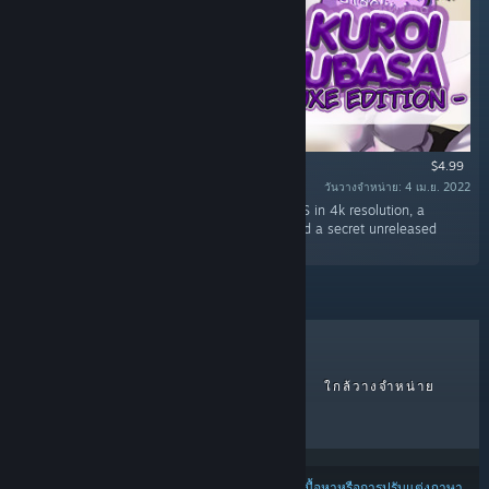
$4.99
วันวางจำหน่าย: 4 เม.ย. 2022
“This DLC includes HIGH QUALITY WALLPAPERS in 4k resolution, a
special character viewer mode in the game and a secret unreleased
song!”
ขายดีที่สุด
วางจำหน่ายล่าสุด
ใกล้วางจำหน่าย
ส่วนลด
ผลลัพธ์อาจไม่รวมบางผลิตภัณฑ์ โดยพิจารณาจาก
เนื้อหาหรือการปรับแต่งภาษา