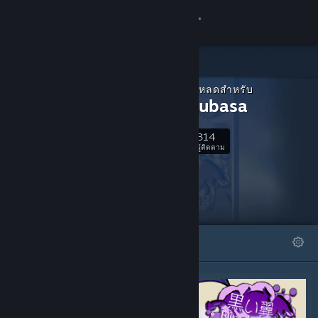
เข้าสู่ระบบ
ร้านค้า
เนื้อหาดาวน์โหลดสำหรับ
ชุมชน
Kuroi Tsubasa
314
เกี่ยวกับ
ติดตาม
ผู้ติดตาม
ฝ่ายสนับสนุน
เปลี่ยนภาษา
โดดเด่น
รายการ
รับแอป Steam แบบพกพา
ชมเว็บไซต์สำหรับเดสก์ท็อป