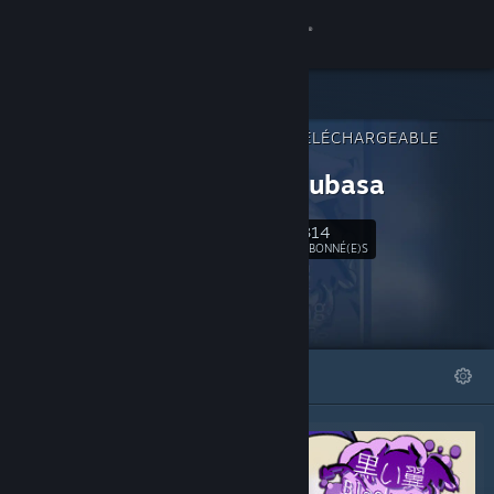
Se connecter
Magasin
CONTENU TÉLÉCHARGEABLE
Communauté
POUR
Kuroi Tsubasa
À propos
314
Suivre
ABONNÉ(E)S
Support
Changer la langue
À LA UNE
LISTES
Télécharger l'application mobile Steam
Voir version ordi. du site