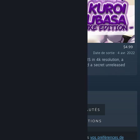
$4.99
Date de sortie : 4 avr. 2022
« This DLC includes HIGH QUALITY WALLPAPERS in 4k resolution, a
special character viewer mode in the game and a secret unreleased
song! »
MEILLEURES VENTES
NOUVEAUTÉS
PROCHAINES SORTIES
PROMOTIONS
Ces résultats excluent certains produits d'après
vos préférences de