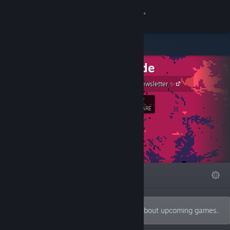
Logga in
Butik
RJ Arcade
Gemenskap
✨ Join the Newsletter ✨
Om
357
Följ
FÖLJARE
Support
Byt språk
I FOKUS
LISTOR
OM
Skaffa Steams mobilapp
Se skrivbordswebbplats
Join the newsletter for announcements about upcoming games.