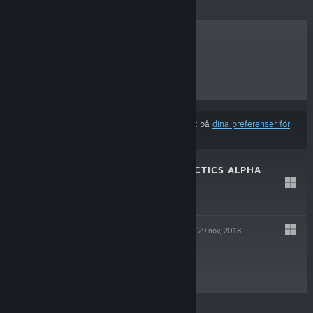
BÄSTSÄLJARE
NYA SLÄPP
KOMMANDE SLÄPP
RABATTER
Resultat kan exkludera vissa produkter baserat på
dina preferenser för
innehåll eller språk
MECHA SIMULTACTICS ALPHA
5 sep, 2024
Gratis demo
RIVAL MEGAGUN
29 nov, 2018
-55%
$14.99
$6.74