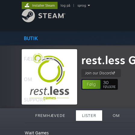
Installer Steam
log på
|
sprog
BUTIK
rest.less
FÆLLESSKAB
Join our Discord
OM
30
Følg
FØLGERE
SUPPORT
FREMHÆVEDE
LISTER
OM
Wait Games