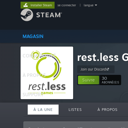
Installer Steam
se connecter
|
langue
MAGASIN
rest.less
COMMUNAUTÉ
Join our Discord
À PROPOS
30
Suivre
ABONNÉ(E)S
SUPPORT
À LA UNE
LISTES
À PROPOS