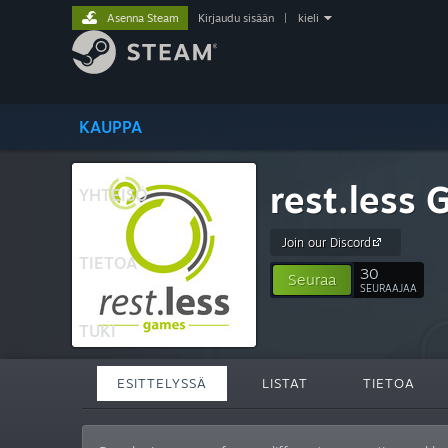
Asenna Steam
Kirjaudu sisään
|
kieli
KAUPPA
rest.less
YHTEISÖ
Join our Discord
TIETOA
30
Seuraa
SEURAAJAA
TUKI
ESITTELYSSÄ
LISTAT
TIETOA