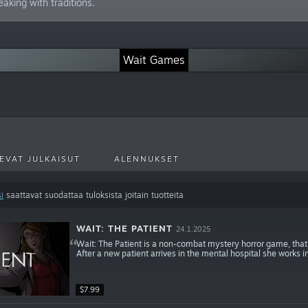
aking with traditions.
Wait Games
EVAT JULKAISUT
ALENNUKSET
i
saattavat suodattaa tuloksista joitain tuotteita
WAIT: THE PATIENT
24.1.2025
Wait: The Patient is a non-combat mystery horror game, that ta
After a new patient arrives in the mental hospital she works in
$7.99