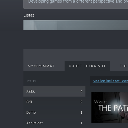
Developing games from a different perspective and bre
Listat
MYYDYIMMÄT
UUDET JULKAISUT
TUL
TYYPPI
Sisällön kieliasetukses
Kaikki
4
Peli
2
Demo
1
Ääniraidat
1