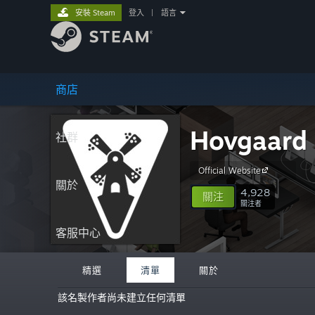
安裝 Steam
登入
|
語言
商店
Hovgaard
社群
Official Website
關於
4,928
關注
關注者
客服中心
精選
清單
關於
該名製作者尚未建立任何清單