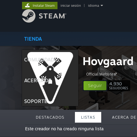
Instalar Steam
iniciar sesión
|
idioma
TIENDA
Hovgaard
COMUNIDAD
Official Website
ACERCA DE
4,930
Seguir
SEGUIDORES
SOPORTE
DESTACADOS
LISTAS
ACERCA DE
Este creador no ha creado ninguna lista