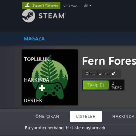
Steam'i Yükleyin
giriş yap
|
dil
MAĞAZA
Fern Fore
TOPLULUK
Official website
HAKKINDA
2
Takip Et
TAKIPÇI
DESTEK
ÖNE ÇIKAN
LISTELER
HAKKINDA
Bu yaratıcı herhangi bir liste oluşturmadı