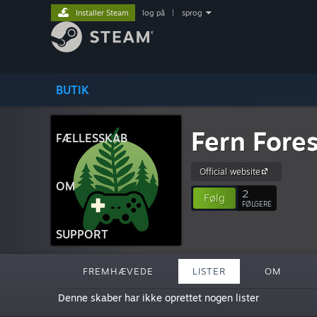
Installer Steam
log på
|
sprog
BUTIK
Fern Fore
FÆLLESSKAB
Official website
OM
2
Følg
FØLGERE
SUPPORT
FREMHÆVEDE
LISTER
OM
Denne skaber har ikke oprettet nogen lister