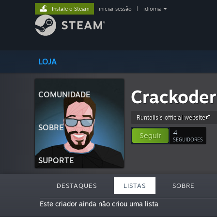
Instale o Steam
iniciar sessão
|
idioma
LOJA
Crackoder
COMUNIDADE
Runtalis's official website
SOBRE
4
Seguir
SEGUIDORES
SUPORTE
DESTAQUES
LISTAS
SOBRE
Este criador ainda não criou uma lista