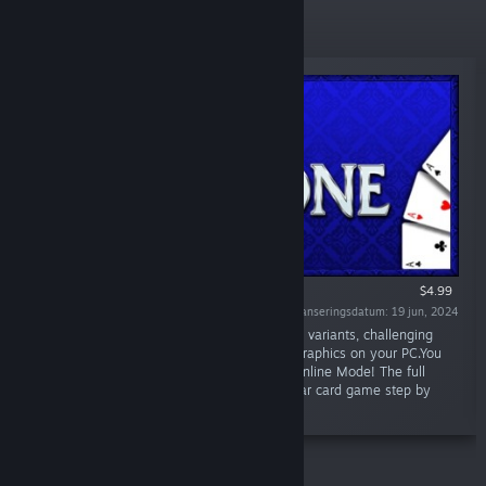
Nya släpp
$4.99
Lanseringsdatum: 19 jun, 2024
“Thirty-One 3D Premium brings a lot of game variants, challenging
opponents and environments with great 3D graphics on your PC.You
can play in Singleplayer offline or LAN and Online Mode! The full
animated Tutorial explains rules of the popular card game step by
step.”