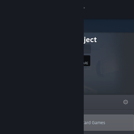
Logga in
Butik
BufoProject
Gemenskap
BufoProject
Om
56
Följ
FÖLJARE
Support
Byt språk
I FOKUS
LISTOR
OM
Skaffa Steams mobilapp
Se skrivbordswebbplats
Develops 3D singleplayer & multiplayer Card Games