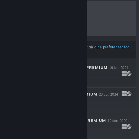
BÄSTSÄLJARE
NYA SLÄPP
KOMMANDE SLÄPP
RABATTER
Resultat kan exkludera vissa produkter baserat på
dina preferenser för
innehåll eller språk
THIRTY-ONE 3D PREMIUM
19 jun, 2024
$4.99
HEARTS 3D PREMIUM
23 apr, 2024
$4.99
GIN RUMMY 3D PREMIUM
12 dec, 2020
$9.99