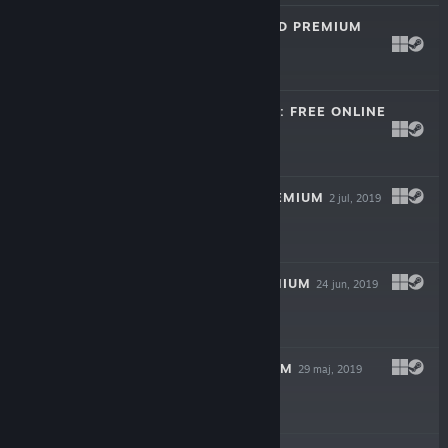
CRAZY EIGHTS 3D PREMIUM
8 aug, 2020
$9.99
TRENDPOKER 3D: FREE ONLINE
POKER
14 apr, 2020
Gratis
CANASTA 3D PREMIUM
2 jul, 2019
$9.99
RUMMY 3D PREMIUM
24 jun, 2019
$14.99
SKAT 3D PREMIUM
29 maj, 2019
$14.99