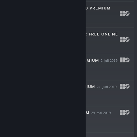
CRAZY EIGHTS 3D PREMIUM
8. aug. 2020
$9.99
TRENDPOKER 3D: FREE ONLINE
POKER
14. apr. 2020
Gratis
CANASTA 3D PREMIUM
2. juli 2019
$9.99
RUMMY 3D PREMIUM
24. juni 2019
$14.99
SKAT 3D PREMIUM
29. mai 2019
-33%
$14.99
$10.04