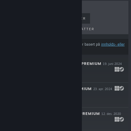
BESTSELGERE
NYE UTGIVELSER
KOMMENDE UTGIVELSER
RABATTER
Resultatene utelukker muligens visse produkter basert på
innholds- eller
språkinnstillingene dine
THIRTY-ONE 3D PREMIUM
19. juni 2024
$4.99
HEARTS 3D PREMIUM
23. apr. 2024
$4.99
GIN RUMMY 3D PREMIUM
12. des. 2020
$9.99