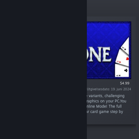
Nye utgivelser
$4.99
Utgivelsesdato: 19. juni 2024
«Thirty-One 3D Premium brings a lot of game variants, challenging
opponents and environments with great 3D graphics on your PC.You
can play in Singleplayer offline or LAN and Online Mode! The full
animated Tutorial explains rules of the popular card game step by
step.»