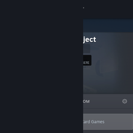
Logg inn
Butikk
BufoProject
Samfunn
BufoProject
Om
56
Følg
FØLGERE
Kundestøtte
Bytt språk
FREMHEVET
LISTER
OM
Skaff deg Steam-appen på mobil
Vis skrivebordsversjon
Develops 3D singleplayer & multiplayer Card Games