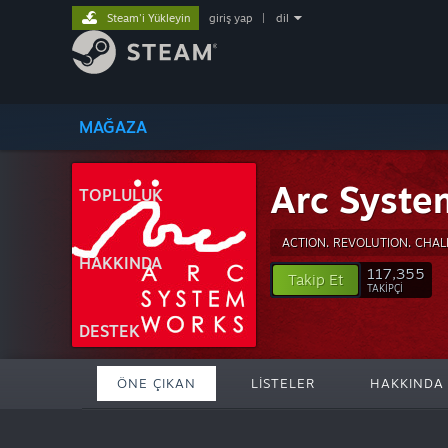
Steam'i Yükleyin
giriş yap
|
dil
MAĞAZA
Arc Syste
TOPLULUK
ACTION. REVOLUTION. CHAL
HAKKINDA
117,355
Takip Et
TAKIPÇI
DESTEK
ÖNE ÇIKAN
LISTELER
HAKKINDA