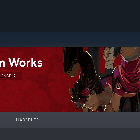
m Works
LENGE.
HABERLER