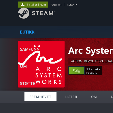
Installer Steam
logg inn
|
språk
BUTIKK
Arc Syste
SAMFUNN
ACTION. REVOLUTION. CHAL
OM
117,647
Følg
FØLGERE
STØTTE
FREMHEVET
LISTER
OM