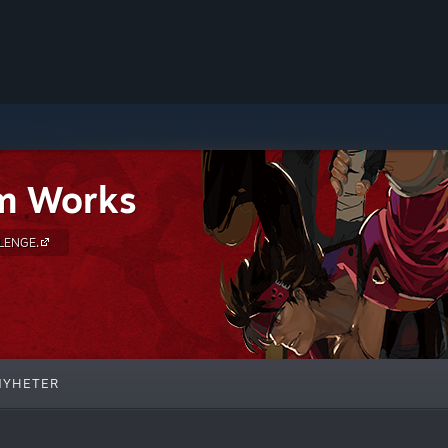
m Works
LENGE.
NYHETER