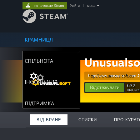
Інсталювати Steam
Увійти
|
мова
КРАМНИЦЯ
Unusualso
СПІЛЬНОТА
http://www.unusualsoft.com
ІНФОРМАЦІЯ
632
Відстежувати
ПІДПИС
ПІДТРИМКА
ВІДІБРАНЕ
СПИСКИ
ПРО КУРАТ