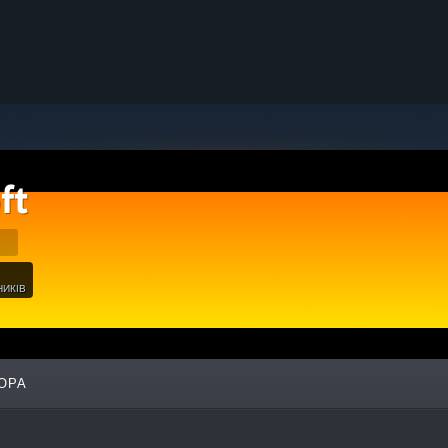
ft
НИКІВ
ОРА