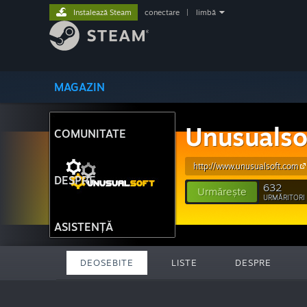
Instalează Steam
conectare
|
limbă
MAGAZIN
Unusualso
COMUNITATE
http://www.unusualsoft.com
DESPRE
632
Urmărește
URMĂRITORI
ASISTENȚĂ
DEOSEBITE
LISTE
DESPRE