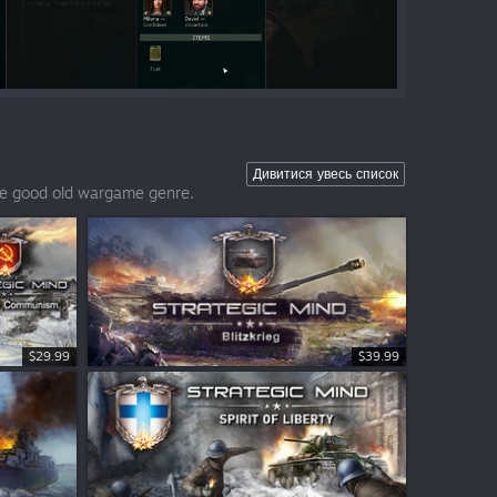
Дивитися увесь список
the good old wargame genre.
$29.99
$39.99