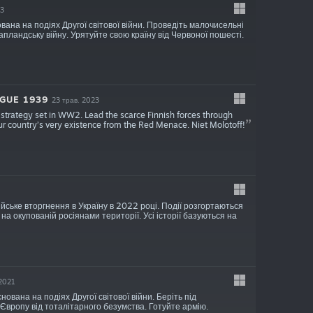
23
снована на подіях Другої світової війни. Проведіть малочисельні
апландську війну. Урятуйте свою країну від Червоної пошесті.
OGUE 1939
23 трав. 2023
ed strategy set in WW2. Lead the scarce Finnish forces through
r country’s very existence from the Red Menace. Niet Molotoff!
ійське вторгнення в Україну в 2022 році. Події розгортаються
 на окупованій росіянами території. Усі історії базуються на
 2021
нована на подіях Другої світової війни. Беріть під
 Європу від тоталітарного безумства. Готуйте армію.