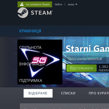
Інсталювати Steam
Увійти
|
мова
КРАМНИЦЯ
Starni Ga
СПІЛЬНОТА
Starni Games Website
ІНФОРМАЦІЯ
1,382
Відстежувати
ПІДПИС
ПІДТРИМКА
ВІДІБРАНЕ
СПИСКИ
ПРО КУРАТ