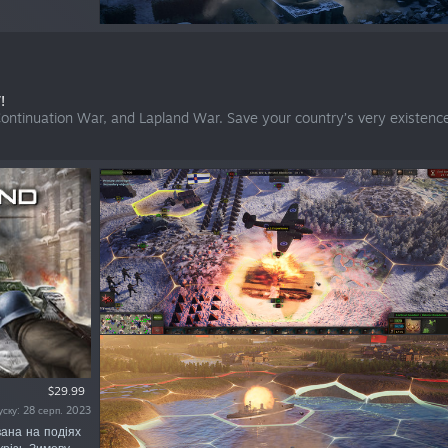
!
Continuation War, and Lapland War. Save your country’s very existen
$29.99
уску: 28 серп. 2023
ована на подіях