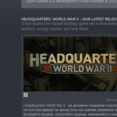
Starni Games is a development studio founded in 2013
HEADQUARTERS: WORLD WAR II - OUR LATEST RELEA
A fast-paced turn-based strategy game set in Normandy l
bunkers, occupy houses, win tank duels.
Дата вип
«Headquarters: World War II - це динамічна покрокова стратег
на полі бою відіграє не меншу роль ніж навички управління а
Штурмуйте бункери, захоплюйте будинки, перемагайте в тан