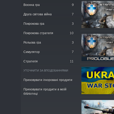
Воєнна гра
9
Друга світова війна
7
Покрокова гра
3
Покрокова стратегія
10
Рольова гра
3
Симулятор
7
Стратегія
11
УТОЧНИТИ ЗА ВПОДОБАННЯМИ
Приховувати ігноровані продукти
Приховувати продукти в моїй
бібліотеці