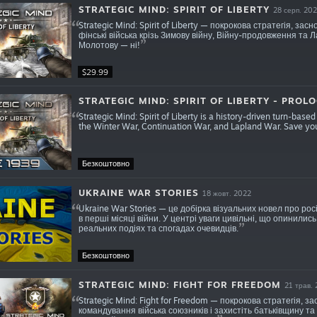
STRATEGIC MIND: SPIRIT OF LIBERTY
28 серп. 20
Strategic Mind: Spirit of Liberty — покрокова стратегія, за
фінські війська крізь Зимову війну, Війну-продовження та Л
Молотову — ні!
$29.99
STRATEGIC MIND: SPIRIT OF LIBERTY - PROL
Strategic Mind: Spirit of Liberty is a history-driven turn-bas
the Winter War, Continuation War, and Lapland War. Save you
Безкоштовно
UKRAINE WAR STORIES
18 жовт. 2022
Ukraine War Stories — це добірка візуальних новел про рос
в перші місяці війни. У центрі уваги цивільні, що опинились
реальних подіях та спогадах очевидців.
Безкоштовно
STRATEGIC MIND: FIGHT FOR FREEDOM
21 трав.
Strategic Mind: Fight for Freedom — покрокова стратегія, зас
командування війська союзників і захистіть батьківщину та