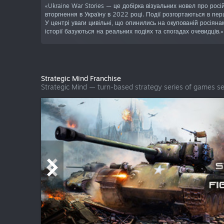
«Ukraine War Stories — це добірка візуальних новел про росі
вторгнення в Україну в 2022 році. Події розгортаються в перш
У центрі уваги цивільні, що опинились на окупованій росіянам
історії базуються на реальних подіях та спогадах очевидців.»
Strategic Mind Franchise
Strategic Mind — turn-based strategy series of games s