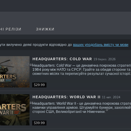
НІ РЕЛІЗИ
ЗНИЖКИ
ути вилучено деякі продукти відповідно до
ваших уподобань вмісту чи мови
HEADQUARTERS: COLD WAR
19 берез. 2026
Headquarters: Cold War — це динамічна покрокова стратегічн
1984 року між НАТО та СРСР. Грайте за обидві сторони та 
сюжетних місіях та переписуйте результат сучасної історії.
$29.99
HEADQUARTERS: WORLD WAR II
11 квіт. 2024
Headquarters: World War II - це динамічна покрокова страте
навички управління армією. Штурмуйте бункери, захоплюйт
стороні США, Великобританії чи Німеччини.
$39.99