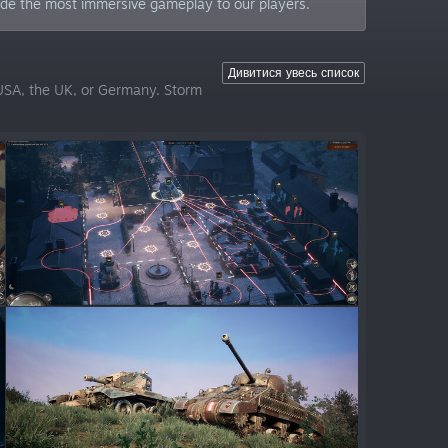
ide the most immersive gameplay to our players.
Дивитися увесь список
 USA, the UK, or Germany. Storm