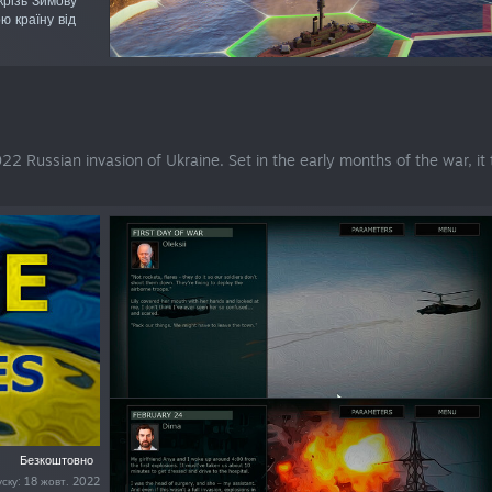
 крізь Зимову
ю країну від
2 Russian invasion of Ukraine. Set in the early months of the war, it te
Безкоштовно
уску: 18 жовт. 2022