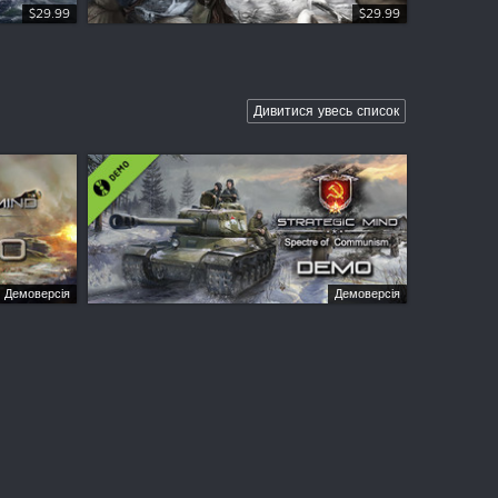
$29.99
$29.99
Дивитися увесь список
Демоверсія
Демоверсія