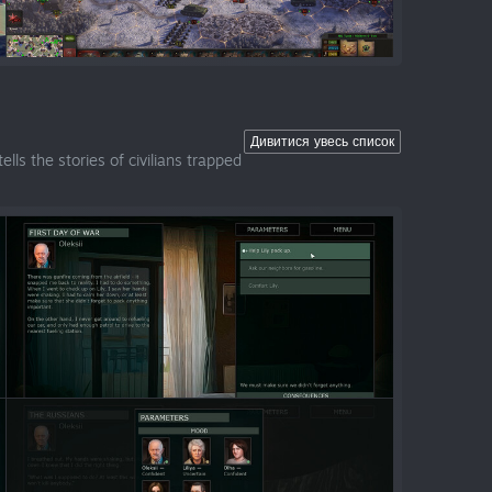
Дивитися увесь список
lls the stories of civilians trapped