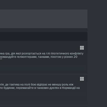
а гра, дія якої розгортається на тлі гіпотетичного конфлікту
командуйте гелікоптерами, танками, піхотою у різних 20
гія, де тактика на полі бою відіграє не меншу роль ніж
е будинки, перемагайте в танкових дуелях в Нормандії на