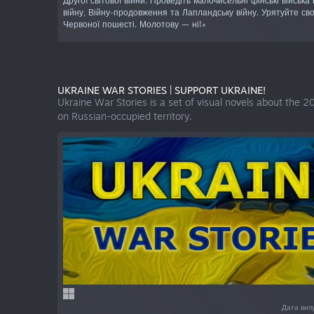
Другої світової війни. Проведіть малочисельні фінські війська
війну, Війну-продовження та Лапландську війну. Урятуйте сво
Червоної пошесті. Молотову — ні!»
UKRAINE WAR STORIES | SUPPORT UKRAINE!
Ukraine War Stories is a set of visual novels about the 202
on Russian-occupied territory.
Дата вип