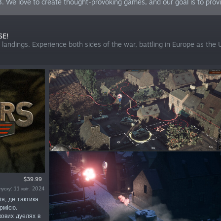
. We love to create thought-provoking games, and our goal is to prov
SE!
andings. Experience both sides of the war, battling in Europe as the
$39.99
уску: 11 квіт. 2024
ія, де тактика
рмією.
кових дуелях в