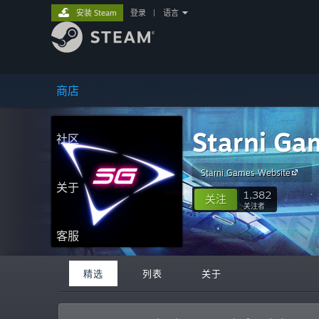
安装 Steam
登录
|
语言
商店
Starni Ga
社区
Starni Games Website
关于
1,382
关注
关注者
客服
精选
列表
关于