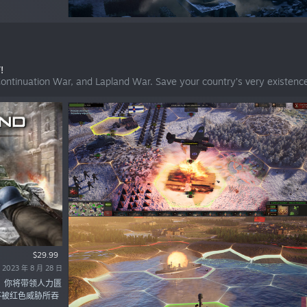
!
Continuation War, and Lapland War. Save your country’s very existenc
$29.99
023 年 8 月 28 日
。你将带领人力匮
不被红色威胁所吞