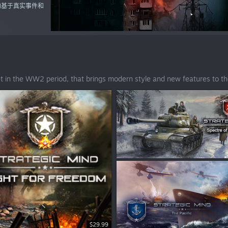
均基于真实事件和
et in the WW2 period, that brings modern style and new features to 
$5.99
$29.99