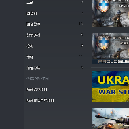
7
二战
3
回合制
10
回合战略
9
战争游戏
7
模拟
11
策略
3
角色扮演
依偏好缩小范围
隐藏忽略项目
隐藏我库中的项目