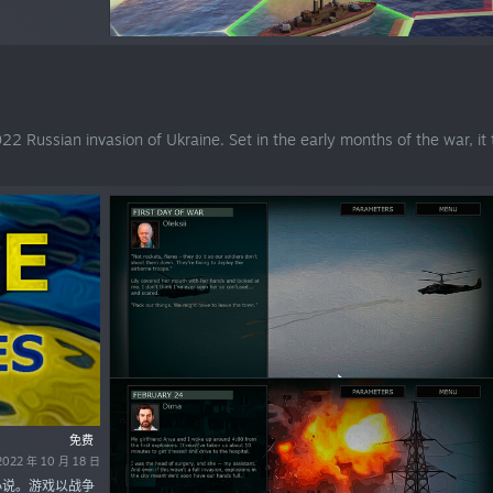
2 Russian invasion of Ukraine. Set in the early months of the war, it te
免费
22 年 10 月 18 日
小说。游戏以战争