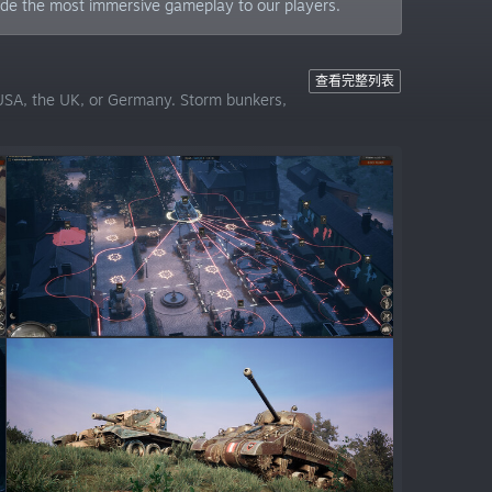
ide the most immersive gameplay to our players.
查看完整列表
 USA, the UK, or Germany. Storm bunkers,