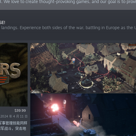
. We love to create thought-provoking games, and our goal is to prov
SE!
andings. Experience both sides of the war, battling in Europe as the
$39.99
024 年 4 月 11 日
军事管理技能同样
德军战斗，突击地