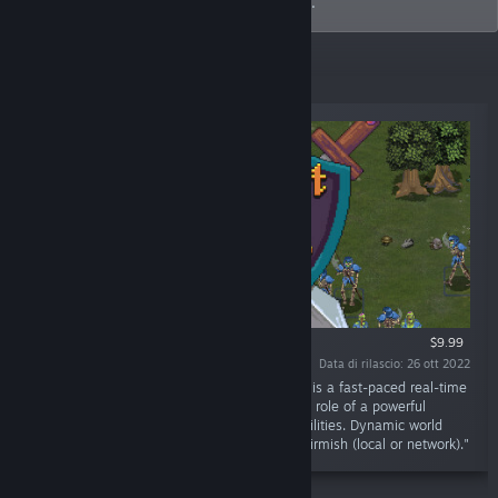
unique gameplay that challenges players.
Nuove uscite
$9.99
Data di rilascio: 26 ott 2022
"Pursuit of Power® 2 : The Chaos Dimension is a fast-paced real-time
strategy game with pixel art. You assume the role of a powerful
Shadow Knight, Stalker, or Mage. Upgrade abilities. Dynamic world
events. Manage fortresses. Campaign and skirmish (local or network)."