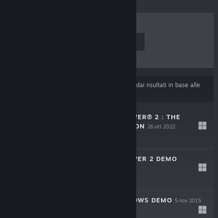
I PIÙ VENDUTI
NUOVE USCITE
PROSSIME USCITE
SCONTI
Alcuni prodotti potrebbero essere stati esclusi dai risultati in base alle
tue preferenze di contenuti o lingua
.
PURSUIT OF POWER® 2 : THE
CHAOS DIMENSION
26 ott 2022
$9.99
PURSUIT OF POWER 2 DEMO
29 set 2017
Demo gratuita
BIRTH OF SHADOWS DEMO
5 nov 2015