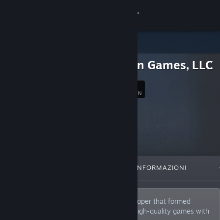
Accedi
Negozio
Precision Games, LLC
Comunità
5
Segui
FAN
Informazioni
Assistenza
Cambia la lingua
IN EVIDENZA
LISTE
INFORMAZIONI
Ottieni l'app mobile di Steam
Visualizza il sito web per desktop
Precision Games is an independent developer that formed
during 2005. Our mission is to produce high-quality games with