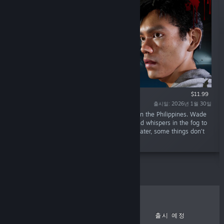
$11.99
출시일: 2026년 1월 30일
“A mysterious flood swallows a small village in the Philippines. Wade
through the ruined homes, drowned fields, and whispers in the fog to
search for your lost sister. Be careful of the water, some things don’t
drown… they wake up.”
최고 인기 게임
신규 출시 게임
출시 예정