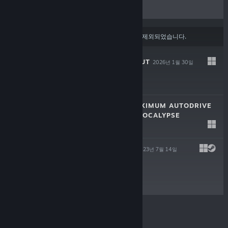
할인
콘텐츠 또는 언어 환경 설정
에 따라 일부 제품이 제외되었습니다.
THE DREADED HUT
2026년 1월 30일
$11.99
AUTO AUTO: MAXIMUM AUTODRIVE
IN THE ALIEN APOCALYPSE
2024년 3월 7일
$4.99
PLATBOARDER
2023년 7월 14일
$2.99
© Valve Corporation. 모든 권리 보유. 모든 상표는 미국
및 기타 국가에서 각각 해당 소유자의 재산입니다.
개인정