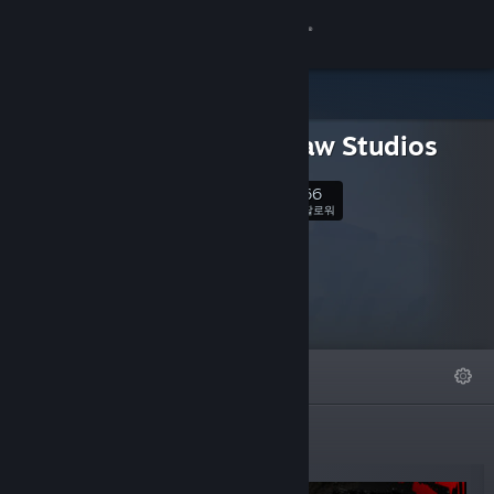
로그인
상점
Gnaw Paw Studios
커뮤니티
66
팔로우
팔로워
정보
지원
언어 변경
특집
목록
자세히
Steam 모바일 앱 다운로드
PC 웹사이트 보기
신규 출시 게임