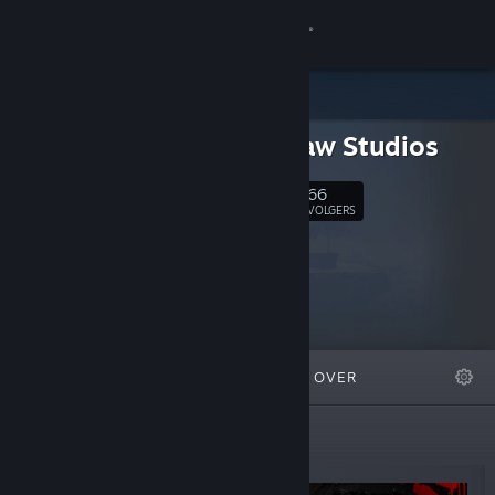
Inloggen
Winkel
Gnaw Paw Studios
Community
66
Volgen
VOLGERS
Over
Ondersteuning
Taal wijzigen
UITGELICHT
LIJSTEN
OVER
Download de mobiele Steam-app
Desktopwebsite weergeven
Nieuwe uitgaven