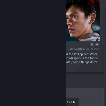
$11.99
Uitgavedatum: 30 jan 2026
“A mysterious flood swallows a small village in the Philippines. Wade
through the ruined homes, drowned fields, and whispers in the fog to
search for your lost sister. Be careful of the water, some things don’t
drown… they wake up.”
BESTVERKOCHT
NIEUWE UITGAVEN