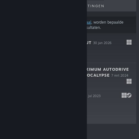
AANKOMENDE UITGAVEN
KORTINGEN
Afhankelijk van je
voorkeuren voor inhoud of taal
, worden bepaalde
producten mogelijk niet weergegeven In de resultaten.
THE DREADED HUT
30 jan 2026
$11.99
AUTO AUTO: MAXIMUM AUTODRIVE
IN THE ALIEN APOCALYPSE
7 mrt 2024
$4.99
PLATBOARDER
14 jul 2023
$2.99
© Valve Corporation. Alle rechten voorbehouden. Alle
handelsmerken zijn eigendom van hun respectieve
eigenaren in de Verenigde Staten en andere landen.