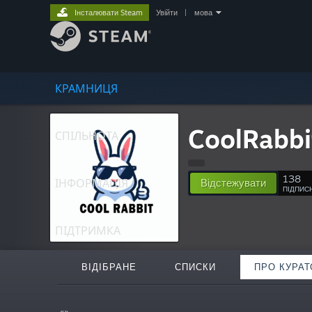
Інсталювати Steam
Увійти
|
мова
КРАМНИЦЯ
CoolRabb
СПІЛЬНОТА
138
ІНФОРМАЦІЯ
Відстежувати
ПІДПИС
ПІДТРИМКА
ВІДІБРАНЕ
СПИСКИ
ПРО КУРАТ
«»