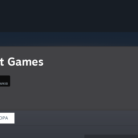
it Games
НИКІВ
ОРА