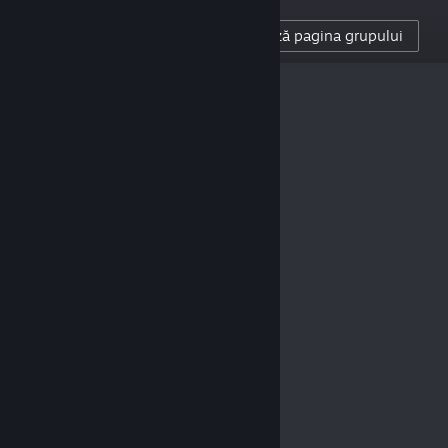
138
Accesează pagina grupului
URMĂRITORII CREATORULUI
0
RECENZII POSTATE