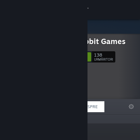
Conectează-te
Magazin
CoolRabbit Games
Comunitate
138
Urmărește
URMĂRITORI
Despre
Asistență
Schimbă limba
DEOSEBITE
LISTE
DESPRE
Obține aplicația Steam pentru dispozitive mobile
Vezi site în versiunea pentru desktop
„”
Adrese