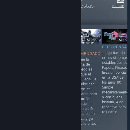
este
más reseñas como estas
mentor
121,560
Seguir
seguidores
-70%
$19.99
$5.99
$19.99
$19.99
$14.99
RECOMENDADO
NO
NO
RECOMENDAD
El equipo de
Juego basado
RECOMENDADO
RECOMENDADO
Gone Home
en los sistemas
Aunque parezca
Creo que la
repite fórmula
establecidos por
imposible este
memoria de
esta vez
Papers, Please.
juego coge lo
este juego es
ambientado en
Eres un policía
peor del primer
mejor que el
la nave
en la USA de
juego y lo
propio juego. La
TACOMA. Si te
los años 80.
potencia hasta
supervelocidad
gustó el anterior
Simple
su máxima
en un tps es
este debería
mecánicamente
expresión.
interesante pero
gustarte pero no
y con buena
Historia mal
la ejecución
propone nada
historia. Algo
contada,
deja bastante
nuevo. A mi me
repetitivo pero
situaciones
que desear. Se
gustó pero a mi
rejugable.
frustantes y
recuerda como
me gusta casi lo
jugablemente
una joya y yo
sci-fi
nulo. Ni gratis.
opino diferente.