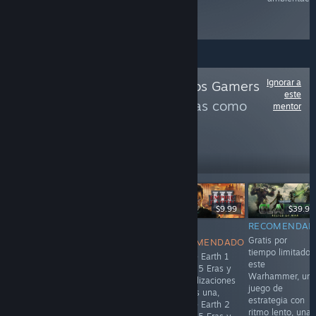
XCOM y
Commandos.
Ignorar a
Sigue a
Rincon de los Gamers
este
para ver más reseñas como
mentor
estas
53,622
Seguir
seguidores
$5.99
$9.99
$9.99
$39.99
RECOMENDADO
RECOMENDADO
NO
RECOMENDAD
si estás viendo
Secuela de
Gratis por
RECOMENDADO
bien... Despues
Empire Earth,
tiempo limitado
Empire Earth 1
de 25 años,
incluye la
este
tenia 15 Eras y
Rebellion por fin
expansión,
Warhammer, un
21 civilizaciones
se digna a traer
respeta el
juego de
o creas una,
Empire Earth a
progreso de 15
estrategia con
Empire Earth 2
Steam.. y sin
eras, Pero
ritmo lento, una