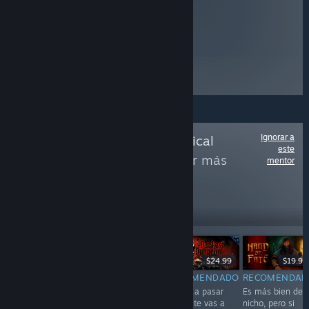
Ignorar a
Sigue a
Dayo's Magical
este
Mistery List
para ver más
mentor
reseñas como estas
37,259
Seguir
seguidores
-80%
$29.99
$14.99
$2.99
$24.99
$19.99
RECOMENDADO
RECOMENDADO
RECOMENDADO
RECOMENDAD
Simple e
Si creías que no
Lo vas a pasar
Es más bien de
imperfecto, pero
matarías
mal. Y te vas a
nicho, pero si