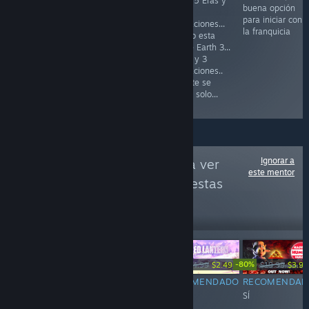
tenia 15 Eras y
Español... Pero
cambia la
buena opción
18
bueno, al
mecánica de
para iniciar con
Civilizaciones...
menos puedes
construcción por
la franquicia
y luego esta
lanzar un misil
regiones y el
Empire Earth 3...
nuclear contra
sistema de
5 Eras y 3
Neandertales
progreso de
Civilizaciones..
EPICO!
eras lo cual
el chiste se
limita el avance
cuenta solo...
rapido
Ignorar a
Sigue a
SÍ / NO
para ver
este mentor
más reseñas como estas
47,385
Seguir
seguidores
-90%
-80%
Gratuito
$19.99
$24.99
$2.49
$19.99
$3.99
RECOMENDADO
RECOMENDADO
RECOMENDADO
RECOMENDAD
SÍ
SÍ
SÍ
SÍ