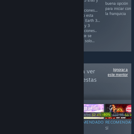
tenia 15 Eras y
Español... Pero
cambia la
buena opción
18
bueno, al
mecánica de
para iniciar con
Civilizaciones...
menos puedes
construcción por
la franquicia
y luego esta
lanzar un misil
regiones y el
Empire Earth 3...
nuclear contra
sistema de
5 Eras y 3
Neandertales
progreso de
Civilizaciones..
EPICO!
eras lo cual
el chiste se
limita el avance
cuenta solo...
rapido
Ignorar a
Sigue a
SÍ / NO
para ver
este mentor
más reseñas como estas
47,387
Seguir
seguidores
-90%
-80%
Gratuito
$19.99
$24.99
$2.49
$19.99
$3.99
RECOMENDADO
RECOMENDADO
RECOMENDADO
RECOMENDAD
SÍ
SÍ
SÍ
SÍ