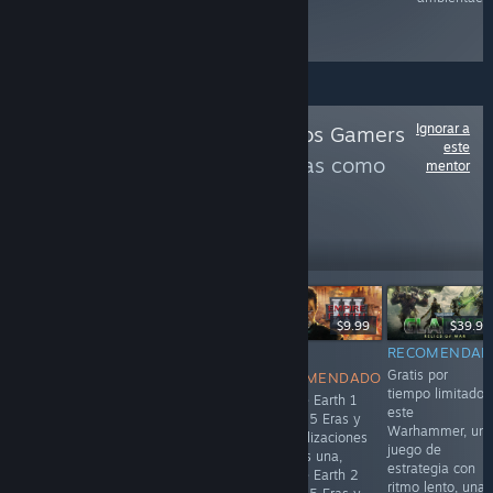
XCOM y
Commandos.
Ignorar a
Sigue a
Rincon de los Gamers
este
para ver más reseñas como
mentor
estas
53,624
Seguir
seguidores
$5.99
$9.99
$9.99
$39.99
RECOMENDADO
RECOMENDADO
NO
RECOMENDAD
si estás viendo
Secuela de
Gratis por
RECOMENDADO
bien... Despues
Empire Earth,
tiempo limitado
Empire Earth 1
de 25 años,
incluye la
este
tenia 15 Eras y
Rebellion por fin
expansión,
Warhammer, un
21 civilizaciones
se digna a traer
respeta el
juego de
o creas una,
Empire Earth a
progreso de 15
estrategia con
Empire Earth 2
Steam.. y sin
eras, Pero
ritmo lento, una