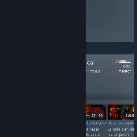
Ignorar a
Sigue a
Dayo's Magical
este
Mistery List
para ver más
mentor
reseñas como estas
37,257
Seguir
seguidores
-80%
$29.99
$14.99
$2.99
$24.99
$19.99
RECOMENDADO
RECOMENDADO
RECOMENDADO
RECOMENDAD
Simple e
Si creías que no
Lo vas a pasar
Es más bien de
imperfecto, pero
matarías
mal. Y te vas a
nicho, pero si