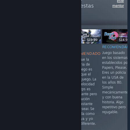
este
más reseñas como estas
mentor
121,556
Seguir
seguidores
-70%
$19.99
$5.99
$19.99
$19.99
$14.99
RECOMENDADO
NO
NO
RECOMENDAD
El equipo de
Juego basado
RECOMENDADO
RECOMENDADO
Gone Home
en los sistemas
Aunque parezca
Creo que la
repite fórmula
establecidos por
imposible este
memoria de
esta vez
Papers, Please.
juego coge lo
este juego es
ambientado en
Eres un policía
peor del primer
mejor que el
la nave
en la USA de
juego y lo
propio juego. La
TACOMA. Si te
los años 80.
potencia hasta
supervelocidad
gustó el anterior
Simple
su máxima
en un tps es
este debería
mecánicamente
expresión.
interesante pero
gustarte pero no
y con buena
Historia mal
la ejecución
propone nada
historia. Algo
contada,
deja bastante
nuevo. A mi me
repetitivo pero
situaciones
que desear. Se
gustó pero a mi
rejugable.
frustantes y
recuerda como
me gusta casi lo
jugablemente
una joya y yo
sci-fi
nulo. Ni gratis.
opino diferente.