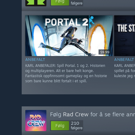
Følg
følgere
$9.99
ANBEFALT
ANBEFALT
KARL ANBEFALER: Spill Portal. 1 og 2. Historien
KARL ANBEFA
og multiplayeren. Alt er bare helt konge.
spillet på f
Fantastisk oppfinnsomt gameplay og en historie
kuleste jeg 
som bare kunne blitt fortalt i et spill.
Følg
Rad Crew
for å se flere a
210
Følg
følgere