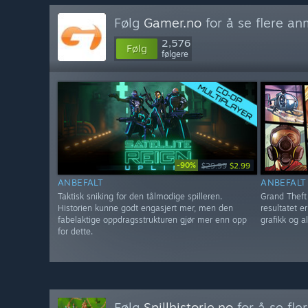
Følg
Gamer.no
for å se flere an
2,576
Følg
følgere
-90%
$29.99
$2.99
ANBEFALT
ANBEFALT
Taktisk sniking for den tålmodige spilleren.
Grand Theft 
Historien kunne godt engasjert mer, men den
resultatet e
fabelaktige oppdragsstrukturen gjør mer enn opp
grafikk og al
for dette.
Følg
Spillhistorie.no
for å se fl