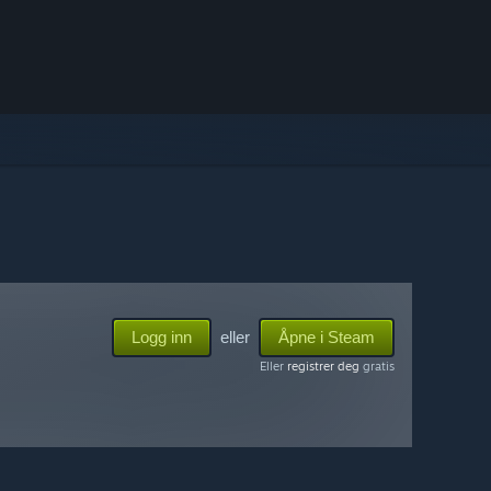
Logg inn
eller
Åpne i Steam
Eller
registrer deg
gratis