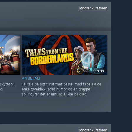
Ignorer kuratoren
$19.99
ANBEFALT
kytespill,
Telltale på sitt tilnærmet beste, med fabelaktige
og
enkeltøyeblikk, solid humor og en gruppe
spillfigurer det er umulig å ikke bli glad.
Ignorer kuratoren