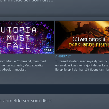
$8.99
ANBEFALT
tt som Missile Command, men med
Turbasert strategi med mye dynamikk. 
ementer og herlig, Vectrex-aktig
en soleklar klassiker, skjønt det er kan
k. Absolutt anbefalt!
flerspillerspill det har tålt tidens tann b
re anmeldelser som disse