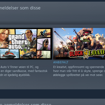
meldelser som disse
ANBEFALT
Auto V finner veien til PC, og
Et kreativt, oppfinnsomt og spennende s
r en diger sandkasse, med fantastisk
hvor man står fritt til å skyte, sprenge 
dri et kjedelig øyeblikk.
ødelegge spillbrettet på vei mot seier.
ere anmeldelser som disse