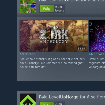
528
Følg
følgere
$5.99
ANBEFALT
ANBEFALT
Zork er så historisk viktig at du bør spille det, selv
Dette er li
om du kanskje ikke kommer til å ha tålmodighet
roguelite-el
nok til å fullføre det.
vektorgrafik
Følg
LevelUpNorge
for å se fle
206