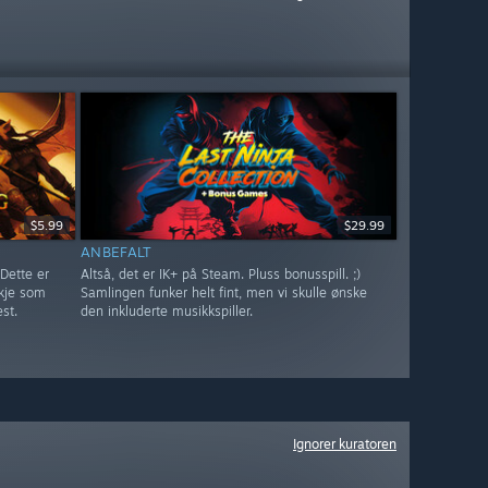
$5.99
$29.99
ANBEFALT
Dette er
Altså, det er IK+ på Steam. Pluss bonusspill. ;)
skje som
Samlingen funker helt fint, men vi skulle ønske
est.
den inkluderte musikkspiller.
Ignorer kuratoren