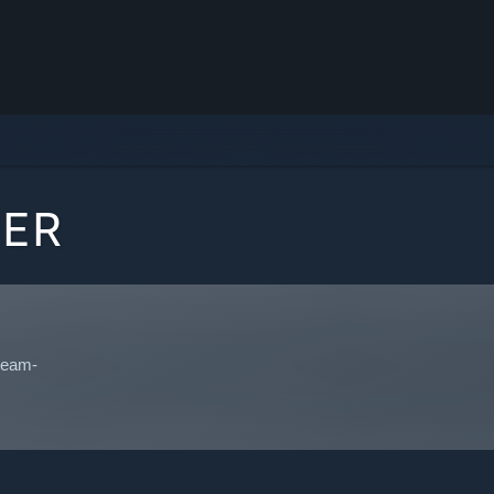
RER
Steam-