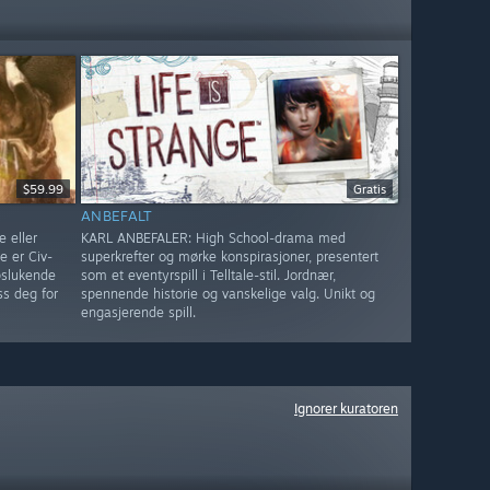
$59.99
Gratis
ANBEFALT
 eller
KARL ANBEFALER: High School-drama med
 er Civ-
superkrefter og mørke konspirasjoner, presentert
pslukende
som et eventyrspill i Telltale-stil. Jordnær,
ss deg for
spennende historie og vanskelige valg. Unikt og
engasjerende spill.
Ignorer kuratoren