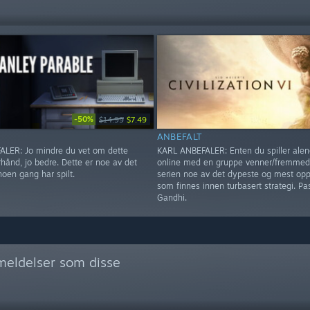
-50%
$14.99
$7.49
ANBEFALT
LER: Jo mindre du vet om dette
KARL ANBEFALER: Enten du spiller alene
orhånd, jo bedre. Dette er noe av det
online med en gruppe venner/fremmede
noen gang har spilt.
serien noe av det dypeste og mest op
som finnes innen turbasert strategi. Pa
Gandhi.
nmeldelser som disse